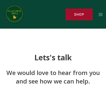
Skip
to
Tog
SHOP
content
men
Lets's talk
We would love to hear from you
and see how we can help.