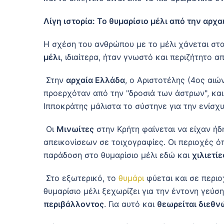
Λίγη ιστορία: Το θυμαρίσιο μέλι από την αρχ
Η σχέση του ανθρώπου με το μέλι χάνεται στα
μέλι
, ιδιαίτερα, ήταν γνωστό και περιζήτητο α
Στην
αρχαία Ελλάδα
, ο Αριστοτέλης (4ος αιώ
προερχόταν από την "δροσιά των άστρων", κ
Ιπποκράτης μάλιστα το σύστηνε για την ενίσ
Οι
Μινωίτες
στην Κρήτη φαίνεται να είχαν ή
απεικονίσεων σε τοιχογραφίες. Οι περιοχές ό
παράδοση στο θυμαρίσιο μέλι εδώ και
χιλιετίε
Στο εξωτερικό, το
θυμάρι
φύεται και σε περι
θυμαρίσιο μέλι ξεχωρίζει για την έντονη γεύσ
περιβάλλοντος
. Για αυτό και
θεωρείται διεθν