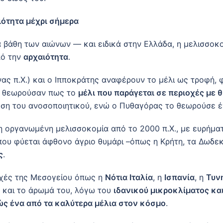
αιότητα μέχρι σήμερα
 βάθη των αιώνων — και ειδικά στην Ελλάδα, η μελισσοκο
πό την
αρχαιότητα
.
νας π.Χ.) και ο Ιπποκράτης αναφέρουν το μέλι ως τροφή, 
αι θεωρούσαν πως το
μέλι που παράγεται σε περιοχές με θ
χυση του ανοσοποιητικού, ενώ ο Πυθαγόρας το θεωρούσε έ
δη οργανωμένη μελισσοκομία από το 2000 π.Χ., με ευρήμ
που φύεται άφθονο άγριο θυμάρι –όπως η Κρήτη, τα Δωδεκ
ς
.
οχές της Μεσογείου όπως η
Νότια Ιταλία
, η
Ισπανία
, η
Τυν
η και το άρωμά του, λόγω του
ιδανικού μικροκλίματος κα
ώς ένα από τα καλύτερα μέλια στον κόσμο
.