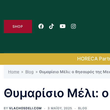
Skip
to
content
SHOP
HORECA Part
Home
»
Blog
»
Θυμαρίσιο Μέλι: ο θησαυρός της Με
Θυμαρίσιο Μέλι: 
BY
VLACHOSDELI.COM
3 ΜΑΪ́ΟΥ, 2025
BLOG