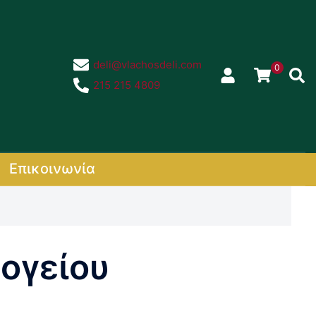
deli@vlachosdeli.com
0
Sear
215 215 4809
Επικοινωνία
ογείου