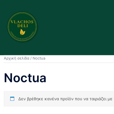
Skip
to
content
Αρχική σελίδα
/ Noctua
Noctua
Δεν βρέθηκε κανένα προϊόν που να ταιριάζει με 