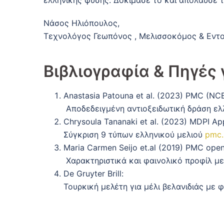
ελληνικής φύσης. Δοκίμασέ το και απόλαυσε τ
Νάσος Ηλιόπουλος,
Τεχνολόγος Γεωπόνος , Μελισσοκόμος & Εντ
Βιβλιογραφία & Πηγές 
Anastasia Patouna et al. (2023) PMC (NCB
Αποδεδειγμένη αντιοξειδωτική δράση ελ
Chrysoula Tananaki et al. (2023) MDPI Ap
Σύγκριση 9 τύπων ελληνικού μελιού
pmc.
Maria Carmen Seijo et.al (2019) PMC open
Χαρακτηριστικά και φαινολικό προφίλ με
De Gruyter Brill:
Τουρκική μελέτη για μέλι βελανιδιάς με 