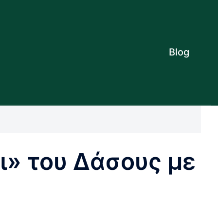
Blog
ι» του Δάσους με