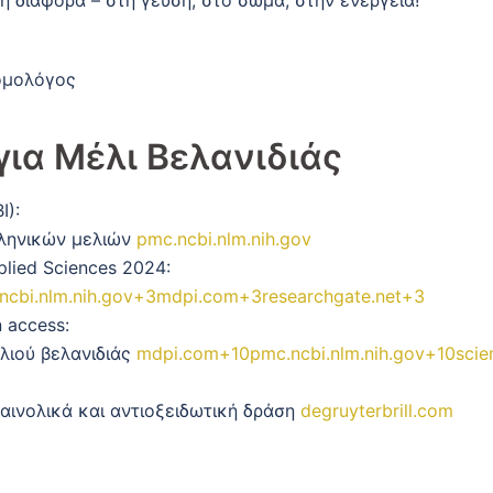
η διαφορά – στη γεύση, στο σώμα, στην ενέργεια!
ομολόγος
για Μέλι Βελανιδιάς
I):
ληνικών μελιών
pmc.ncbi.nlm.nih.gov
plied Sciences 2024:
ncbi.nlm.nih.gov
+3
mdpi.com
+3
researchgate.net
+3
 access:
λιού βελανιδιάς
mdpi.com
+10
pmc.ncbi.nlm.nih.gov
+10
scie
φαινολικά και αντιοξειδωτική δράση
degruyterbrill.com