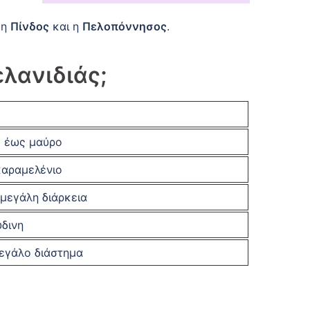
 η
Πίνδος
και η
Πελοπόννησος
.
ελανιδιάς;
έ έως μαύρο
καραμελένιο
 μεγάλη διάρκεια
δινη
μεγάλο διάστημα