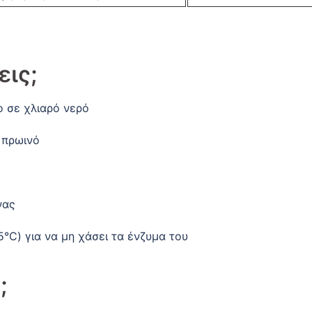
ις;
ο σε χλιαρό νερό
 πρωινό
νας
°C) για να μη χάσει τα ένζυμα του
;