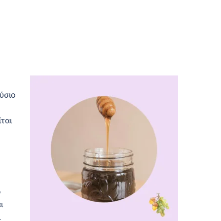
ούσιο
ίται
ό
ι
.