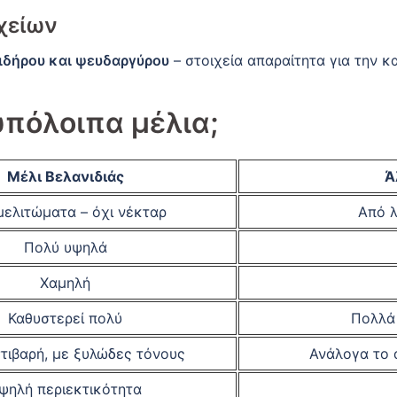
χείων
σιδήρου και ψευδαργύρου
– στοιχεία απαραίτητα για την κ
υπόλοιπα μέλια;
Μέλι Βελανιδιάς
Ά
μελιτώματα – όχι νέκταρ
Από λ
Πολύ υψηλά
Χαμηλή
Καθυστερεί πολύ
Πολλά
στιβαρή, με ξυλώδες τόνους
Ανάλογα το 
ψηλή περιεκτικότητα