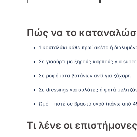
Πώς να το καταναλώσε
1 κουταλάκι κάθε πρωί σκέτο ή διαλυμέν
Σε γιαούρτι με ξηρούς καρπούς για super
Σε ροφήματα βοτάνων αντί για ζάχαρη
Σε dressings για σαλάτες ή ψητά μελιτζά
Ωμό – ποτέ σε βραστό υγρό (πάνω από 45
Τι λένε οι επιστήμονες