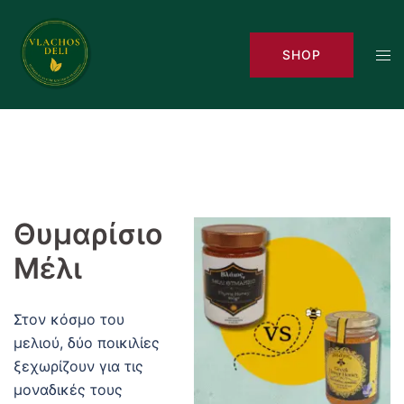
Skip
to
Tog
SHOP
content
men
Θυμαρίσιο
Μέλι
Στον κόσμο του
μελιού, δύο ποικιλίες
ξεχωρίζουν για τις
μοναδικές τους