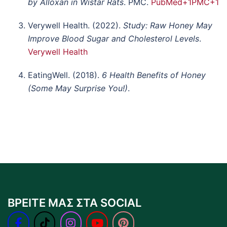
by Alloxan in Wistar Rats
. PMC.
PubMed
+1
PMC
+1
Verywell Health. (2022).
Study: Raw Honey May
Improve Blood Sugar and Cholesterol Levels
.
Verywell Health
EatingWell. (2018).
6 Health Benefits of Honey
(Some May Surprise You!)
.
ΒΡΕΙΤΕ ΜΑΣ ΣΤΑ SOCIAL