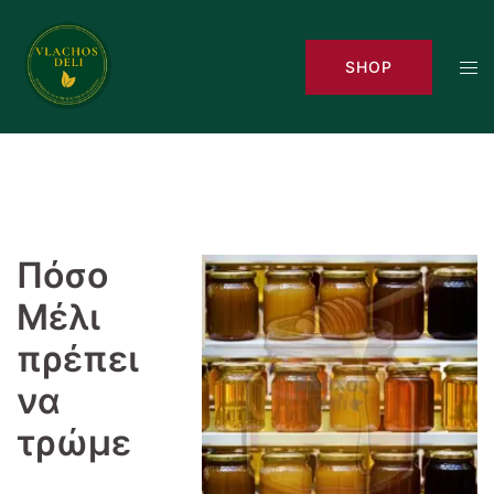
Skip
to
Tog
SHOP
content
men
Πόσο
Μέλι
πρέπει
να
τρώμε