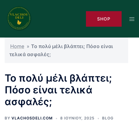
Skip
to
Tog
SHOP
content
men
Home
»
Το πολύ μέλι βλάπτει; Πόσο είναι
τελικά ασφαλές;
Το πολύ μέλι βλάπτει;
Πόσο είναι τελικά
ασφαλές;
BY
VLACHOSDELI.COM
8 ΙΟΥΝΊΟΥ, 2025
BLOG