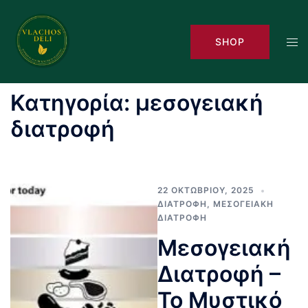
Skip
to
Tog
SHOP
content
men
Κατηγορία:
μεσογειακή
διατροφή
22 ΟΚΤΩΒΡΊΟΥ, 2025
ΔΙΑΤΡΟΦΉ
,
ΜΕΣΟΓΕΙΑΚΉ
ΔΙΑΤΡΟΦΉ
Μεσογειακή
Διατροφή –
Το Μυστικό