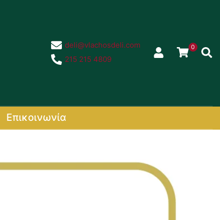
deli@vlachosdeli.com
0
Sear
215 215 4809
Επικοινωνία