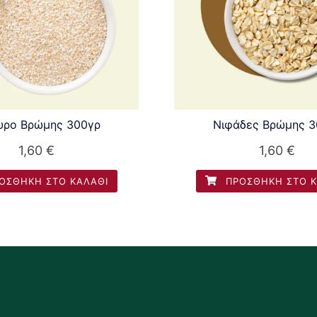
υρο Βρώμης 300γρ
Νιφάδες Βρώμης 3
1,60
€
1,60
€
ΟΣΘΉΚΗ ΣΤΟ ΚΑΛΆΘΙ
ΠΡΟΣΘΉΚΗ ΣΤΟ Κ