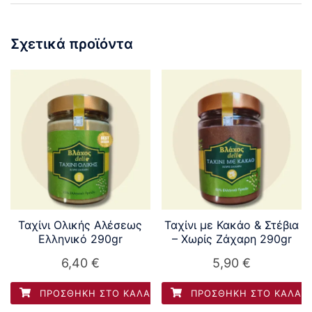
Σχετικά προϊόντα
Ταχίνι Ολικής Αλέσεως
Ταχίνι με Κακάο & Στέβια
Ελληνικό 290gr
– Χωρίς Ζάχαρη 290gr
6,40
€
5,90
€
ΠΡΟΣΘΉΚΗ ΣΤΟ ΚΑΛΆΘΙ
ΠΡΟΣΘΉΚΗ ΣΤΟ ΚΑΛΆΘ