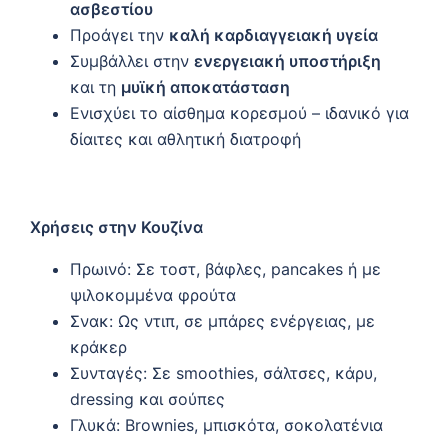
ασβεστίου
Προάγει την
καλή καρδιαγγειακή υγεία
Συμβάλλει στην
ενεργειακή υποστήριξη
και τη
μυϊκή αποκατάσταση
Ενισχύει το αίσθημα κορεσμού – ιδανικό για
δίαιτες και αθλητική διατροφή
Χρήσεις στην Κουζίνα
Πρωινό: Σε τοστ, βάφλες, pancakes ή με
ψιλοκομμένα φρούτα
Σνακ: Ως ντιπ, σε μπάρες ενέργειας, με
κράκερ
Συνταγές: Σε smoothies, σάλτσες, κάρυ,
dressing και σούπες
Γλυκά: Brownies, μπισκότα, σοκολατένια