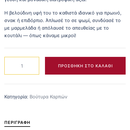
Η βελούδινη υφή του το καθιστά ιδανικό για πρωινό,
σνακ ή επιδόρπιο. Άπλωσέ το σε ψωμί, συνδύασέ το
με μαρμελάδα ή απόλαυσέ το απευθείας με το
κουτάλι — όπως κάναμε μικροί!
Αμυγδαλοβούτυρο
ΠΡΟΣΘΉΚΗ ΣΤΟ ΚΑΛΆΘΙ
απο
Ελληνικά
αμύγδαλα
290gr
Κατηγορία:
Βούτυρα Καρπών
ποσότητα
ΠΕΡΙΓΡΑΦΉ