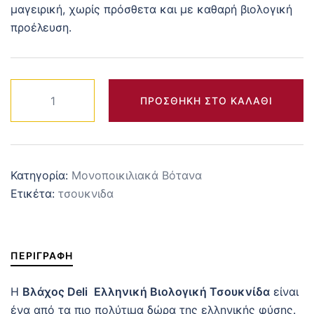
μαγειρική, χωρίς πρόσθετα και με καθαρή βιολογική
προέλευση.
Ελληνική
ΠΡΟΣΘΉΚΗ ΣΤΟ ΚΑΛΆΘΙ
Βιολογική
Τσουκνίδα
30
g
Κατηγορία:
Μονοποικιλιακά Βότανα
ποσότητα
Ετικέτα:
τσουκνιδα
ΠΕΡΙΓΡΑΦΉ
Η
Βλάχος Deli
Ελληνική Βιολογική Τσουκνίδα
είναι
ένα από τα πιο πολύτιμα δώρα της ελληνικής φύσης.