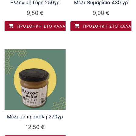
Ελληνική Γύρη 250γρ
Μέλι Θυμαρίσιο 430 γρ
9,50
€
9,90
€
ΠΡΟΣΘΉΚΗ ΣΤΟ ΚΑΛΆΘΙ
ΠΡΟΣΘΉΚΗ ΣΤΟ ΚΑΛΆΘ
Μέλι με πρόπολη 270γρ
12,50
€