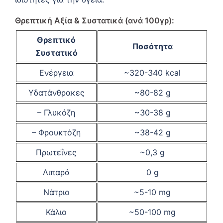
Θρεπτική Αξία & Συστατικά (ανά 100γρ):
Θρεπτικό
Ποσότητα
Συστατικό
Ενέργεια
~320-340 kcal
Υδατάνθρακες
~80-82 g
– Γλυκόζη
~30-38 g
– Φρουκτόζη
~38-42 g
Πρωτεΐνες
~0,3 g
Λιπαρά
0 g
Νάτριο
~5-10 mg
Κάλιο
~50-100 mg