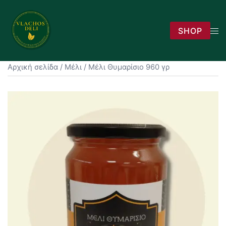
Skip
to
Tog
SHOP
content
men
Αρχική σελίδα
/
Μέλι
/ Μέλι Θυμαρίσιο 960 γρ