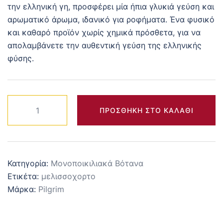
την ελληνική γη, προσφέρει μία ήπια γλυκιά γεύση και
αρωματικό άρωμα, ιδανικό για ροφήματα. Ένα φυσικό
και καθαρό προϊόν χωρίς χημικά πρόσθετα, για να
απολαμβάνετε την αυθεντική γεύση της ελληνικής
φύσης.
Ελληνικό
ΠΡΟΣΘΉΚΗ ΣΤΟ ΚΑΛΆΘΙ
Βιολογικό
Μελισσόχορτο
25
gr
Κατηγορία:
Μονοποικιλιακά Βότανα
ποσότητα
Ετικέτα:
μελισσοχορτο
Μάρκα:
Pilgrim