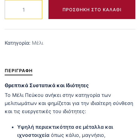
Μελί
ΠΡΟΣΘΉΚΗ ΣΤΟ ΚΑΛΆΘΙ
Πεύκο
430
gr
ποσότητα
Κατηγορία:
Μέλι
ΠΕΡΙΓΡΑΦΉ
Θρεπτικά Συστατικά και Ιδιότητες
Το Μέλι Πεύκου ανήκει στην κατηγορία των
μελιτωμάτων και φημίζεται για την ιδιαίτερη σύνθεση
και τις ευεργετικές του ιδιότητες:
Υψηλή περιεκτικότητα σε μέταλλα και
ιχνοστοιχεία
όπως κάλιο, μαγνήσιο,