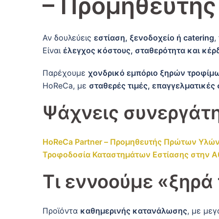
– Προμηθευτής
Αν δουλεύεις
εστίαση, ξενοδοχείο ή catering
,
Είναι
έλεγχος κόστους, σταθερότητα και κέρ
Παρέχουμε
χονδρικό εμπόριο ξηρών τροφίμω
HoReCa, με
σταθερές τιμές, επαγγελματικές
Ψάχνεις συνεργάτη
HoReCa Partner – Προμηθευτής Πρώτων Υλώ
Τροφοδοσία Καταστημάτων Εστίασης στην Α
Τι εννοούμε «ξηρά
Προϊόντα
καθημερινής κατανάλωσης
, με μεγ