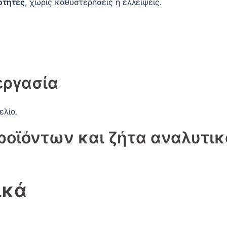
ότητες
, χωρίς καθυστερήσεις ή ελλείψεις.
εργασία
ελία.
ροϊόντων
και ζήτα αναλυτικ
ικά