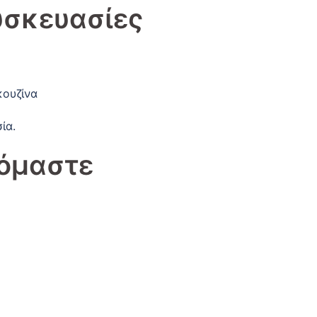
υσκευασίες
κουζίνα
ία.
νόμαστε