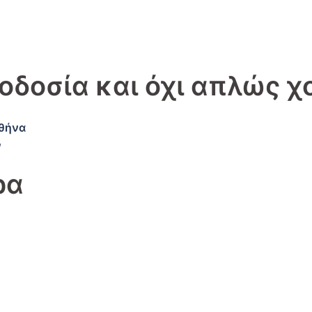
οδοσία και όχι απλώς χ
θήνα
ν
ρα