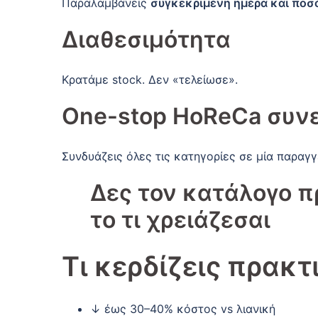
Παραλαμβάνεις
συγκεκριμένη ημέρα και ποσ
Διαθεσιμότητα
Κρατάμε stock. Δεν «τελείωσε».
One-stop HoReCa συν
Συνδυάζεις όλες τις κατηγορίες σε μία παραγγ
Δες τον
κατάλογο π
το τι χρειάζεσαι
Τι κερδίζεις πρακτ
↓ έως 30–40% κόστος vs λιανική