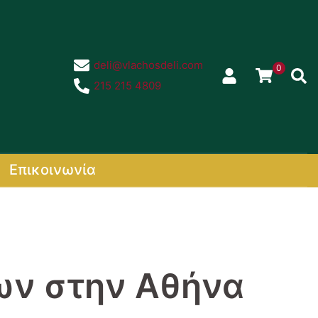
deli@vlachosdeli.com
0
Sear
215 215 4809
Επικοινωνία
ων στην Αθήνα