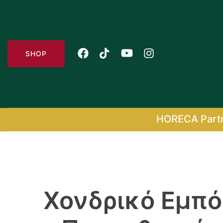
Skip
to
content
SHOP
HORECA Part
Χονδρικό Εμπό