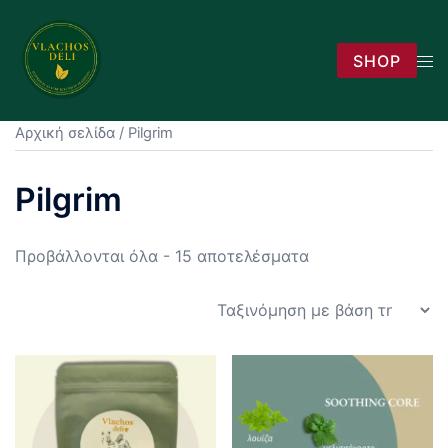
Skip
to
Tog
SHOP
content
men
Αρχική σελίδα
/ Pilgrim
Pilgrim
Sorted
Προβάλλονται όλα - 15 αποτελέσματα
by
popularity