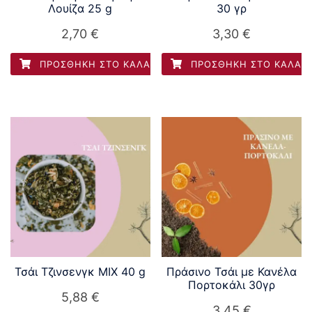
Λουίζα 25 g
30 γρ
2,70
€
3,30
€
ΠΡΟΣΘΉΚΗ ΣΤΟ ΚΑΛΆΘΙ
ΠΡΟΣΘΉΚΗ ΣΤΟ ΚΑΛΆΘ
Τσάι Τζινσενγκ MIX 40 g
Πράσινο Τσάι με Κανέλα
Πορτοκάλι 30γρ
5,88
€
3,45
€