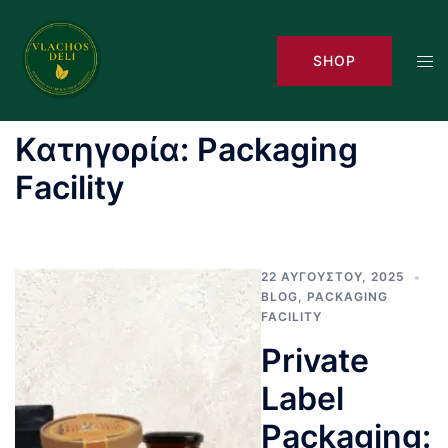
Skip
to
Tog
SHOP
content
men
Κατηγορία:
Packaging
Facility
22 ΑΥΓΟΎΣΤΟΥ, 2025
BLOG
,
PACKAGING
FACILITY
Private
Label
Packaging: